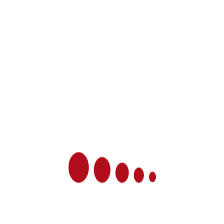
Sommerurlaub vom 24.08.2026 bis
14.09.2026
Praxis-Urlaub vom 26.05.-05.06.26
Winterpause vom 23.12.25 – 12.01.2026
Workshops über “Menschenkenntnis und
Persönlichkeitsentwicklung” am 25.11.23 und
am 09.12.23
Vortrag zu dem Thema Omega 3 und
Omega 6 Fettsäuren am 23.10.2023