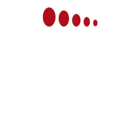
ganzheitlich und bezieht diese drei
Lebensbereiche in die Therapie oder das
Coaching mit ein.
Die Menschen sind verschieden, und
entsprechend unterschiedlich entwickeln sie
auch Lösungen für ihre Probleme!
In meinem Workshop bekommen Sie einen
Einblick in die Menschenkenntnis, lernen die
unterschiedlichen Lösungswege kennen und
erfahren, wie es gelingen kann, aus der
problemorientierten Sichtweise in eine
lösungsorientierte Haltung zu gelangen und