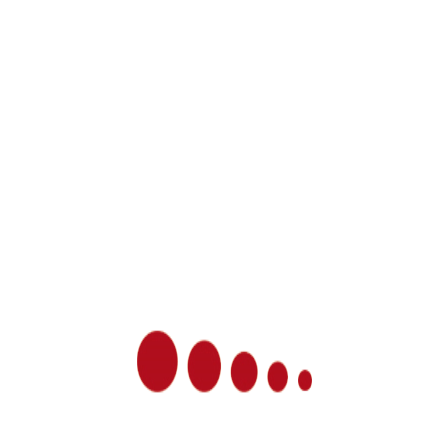
stellt, denn eine
ganzheitliche Betrachtung
des
Patienten, das belegen alle Studien, bietet die beste
Aussicht auf Therapieerfolg.
Auf Facebook haben Sie die Möglichkeit, über wichtigen
Termine, Veranstaltungen und besondere Aktionen auf
dem Laufenden zu bleiben.
Falls Sie Fragen haben oder weitere Informationen
benötigen, nehmen Sie Kontakt auf.
Heilpraktikerin Seyde Sag-Selmani
Sprechstunden in der Naturheilpraxis Neusäß (OT
Täfertingen):
Ter
mine nach Vereinbarung unter 0821 478 795 19 oder
0151 547 465 52.