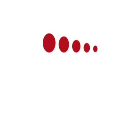
News
Sommerurlaub vom 24.08.2026 bis
14.09.2026
Praxis-Urlaub vom 26.05.-05.06.26
Winterpause vom 23.12.25 – 12.01.2026
Workshops über “Menschenkenntnis und
Persönlichkeitsentwicklung” am 25.11.23 und
am 09.12.23
Vortrag zu dem Thema Omega 3 und