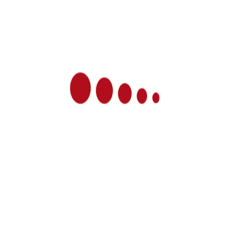
Ihre Seyde Sag-Selmani
News
Sommerurlaub vom 24.08.2026 bis
14.09.2026
Praxis-Urlaub vom 26.05.-05.06.26
Winterpause vom 23.12.25 – 12.01.2026
Workshops über “Menschenkenntnis und
Persönlichkeitsentwicklung” am 25.11.23 und